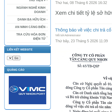
THƯ VIỆN
»
Thứ hai, 08 Tháng 6 2026 16:32
NGÀNH NGHỀ KINH
Xem chi tiết tỷ lệ sở h
DOANH
DANH BẠ HỮU ÍCH
AN NINH CẢNG BIỂN
Thông báo về việc chi trả c
TRA CỨU HÓA ĐƠN
Viết bởi Administrator
ĐIỆN TỬ
Thứ bảy, 23 Tháng 5 2026 11:39
LIÊN KẾT WEBSITE
QUẢNG CÁO