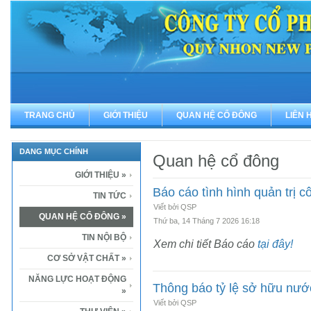
TRANG CHỦ
GIỚI THIỆU
QUAN HỆ CỔ ĐÔNG
LIÊN 
DANG MỤC CHÍNH
Quan hệ cổ đông
GIỚI THIỆU
»
Báo cáo tình hình quản trị 
TIN TỨC
Viết bởi QSP
QUAN HỆ CỔ ĐÔNG
»
Thứ ba, 14 Tháng 7 2026 16:18
TIN NỘI BỘ
Xem chi tiết Báo cáo
tại đây!
CƠ SỞ VẬT CHẤT
»
NĂNG LỰC HOẠT ĐỘNG
Thông báo tỷ lệ sở hữu nước
»
Viết bởi QSP