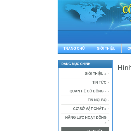
TRANG CHỦ
GIỚI THIỆU
Q
DANG MỤC CHÍNH
Hìn
GIỚI THIỆU
»
TIN TỨC
QUAN HỆ CỔ ĐÔNG
»
TIN NỘI BỘ
CƠ SỞ VẬT CHẤT
»
NĂNG LỰC HOẠT ĐỘNG
»