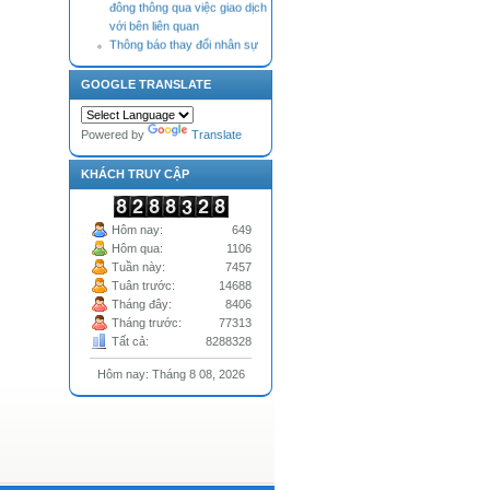
đông thông qua việc giao dịch
với bên liên quan
Thông báo thay đổi nhân sự
Tài liệu Đại hội đồng cổ đông
thường niên năm 2026 (bản
GOOGLE TRANSLATE
cập nhật điều chỉnh, bổ sung
theo Nghị quyết HĐQT)
Thông báo nhận Đơn từ nhiệm
Powered by
Translate
của Thành viên Hội đồng quản
trị
KHÁCH TRUY CẬP
Hôm nay:
649
Hôm qua:
1106
Tuần này:
7457
Tuân trước:
14688
Tháng đây:
8406
Tháng trước:
77313
Tất cả:
8288328
Hôm nay: Tháng 8 08, 2026