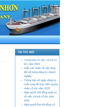
Báo cáo tình hình quản trị
công ty bán niên năm 2026
Thông báo tỷ lệ sở hữu nước
TIN TỨC MỚI
ngoài tối đa
Thông báo về việc chi trả cổ
tức năm 2025
Giấy xác nhận về việc thay
đổi nội dung đăng ký doanh
nghiệp
Thông báo về ngày đăng ký
cuối cùng để thực hiện quyền
nhận cổ tức năm 2025
Nghị quyết Hội đồng quản trị
về việc chi trả cổ tức năm
2025
Nghị quyết Đại hội đồng cổ