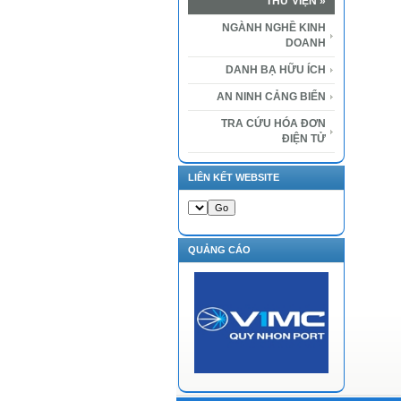
THƯ VIỆN
»
NGÀNH NGHỀ KINH
DOANH
DANH BẠ HỮU ÍCH
AN NINH CẢNG BIỂN
TRA CỨU HÓA ĐƠN
ĐIỆN TỬ
LIÊN KẾT WEBSITE
QUẢNG CÁO