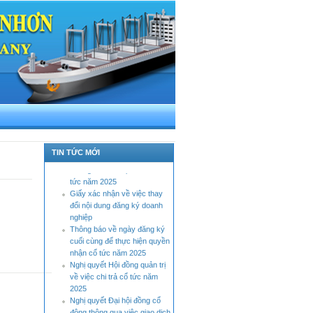
Báo cáo tình hình quản trị
công ty bán niên năm 2026
Thông báo tỷ lệ sở hữu nước
ngoài tối đa
TIN TỨC MỚI
Thông báo về việc chi trả cổ
tức năm 2025
Giấy xác nhận về việc thay
đổi nội dung đăng ký doanh
nghiệp
Thông báo về ngày đăng ký
cuối cùng để thực hiện quyền
nhận cổ tức năm 2025
Nghị quyết Hội đồng quản trị
về việc chi trả cổ tức năm
2025
Nghị quyết Đại hội đồng cổ
đông thông qua việc giao dịch
với bên liên quan