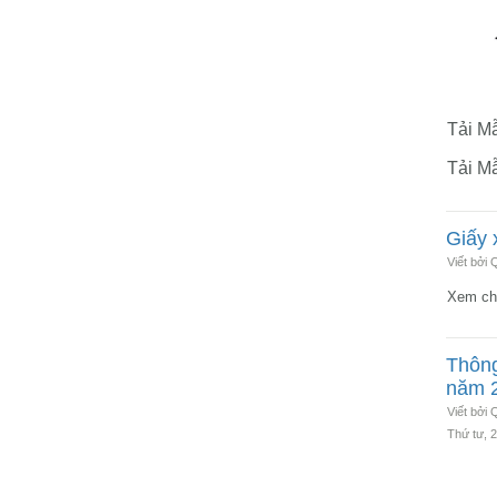
Tải M
Tải M
Giấy 
Viết bởi
Xem chi
Thông
năm 
Viết bởi
Thứ tư, 