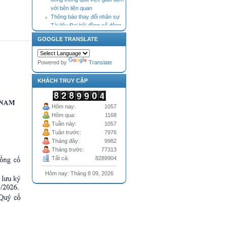
Thông báo thay đổi nhân sự
Tài liệu Đại hội đồng cổ đông
thường niên năm 2026 (bản
cập nhật điều chỉnh, bổ sung
GOOGLE TRANSLATE
theo Nghị quyết HĐQT)
Thông báo nhận Đơn từ nhiệm
của Thành viên Hội đồng quản
Powered by
Translate
trị
KHÁCH TRUY CẬP
Hôm nay:
1057
Hôm qua:
1168
Tuần này:
1057
Tuân trước:
7976
Tháng đây:
9982
Tháng trước:
77313
Tất cả:
8289904
Hôm nay: Tháng 8 09, 2026