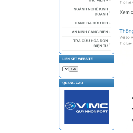
THƯ VIỆN
»
Thứ hai,
NGÀNH NGHỀ KINH
Xem ch
DOANH
DANH BẠ HỮU ÍCH
Thông
AN NINH CẢNG BIỂN
Viết bởi 
TRA CỨU HÓA ĐƠN
Thứ bảy,
ĐIỆN TỬ
LIÊN KẾT WEBSITE
QUẢNG CÁO