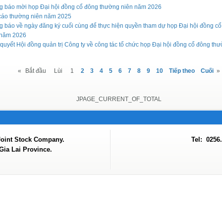
g báo mời họp Đại hội đồng cổ đông thường niên năm 2026
cáo thường niên năm 2025
g báo về ngày đăng ký cuối cùng để thực hiện quyền tham dự họp Đại hội đồng c
 năm 2026
quyết Hội đồng quản trị Công ty về công tác tổ chức họp Đại hội đồng cổ đông th
«
Bắt đầu
Lùi
1
2
3
4
5
6
7
8
9
10
Tiếp theo
Cuối
»
JPAGE_CURRENT_OF_TOTAL
Joint Stock Company.
Tel: 0256
ia Lai Province.