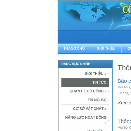
TRANG CHỦ
GIỚI THIỆU
Q
DANG MỤC CHÍNH
Thô
GIỚI THIỆU
»
Báo c
TIN TỨC
Viết bởi
QUAN HỆ CỔ ĐÔNG
»
Thứ ba, 
TIN NỘI BỘ
Xem ch
CƠ SỞ VẬT CHẤT
»
NĂNG LỰC HOẠT ĐỘNG
Thông
»
Viết bởi