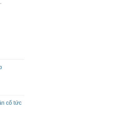
p
ận cổ tức