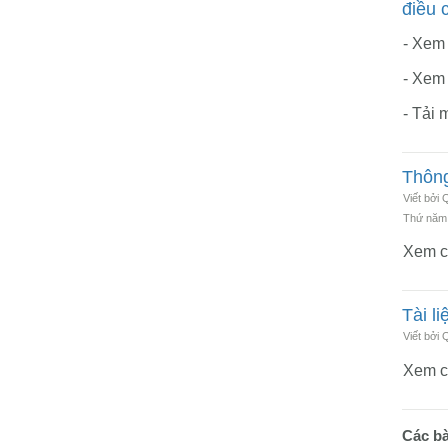
điều 
- Xem
-
Xem c
- Tải
Thông
Viết bởi
Thứ năm,
Xem c
Tài l
Viết bởi
Xem ch
Các bài