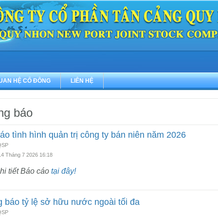
UAN HỆ CỔ ĐÔNG
LIÊN HỆ
ng báo
áo tình hình quản trị công ty bán niên năm 2026
 QSP
14 Tháng 7 2026 16:18
i tiết Báo cáo
tại đây!
 báo tỷ lệ sở hữu nước ngoài tối đa
 QSP