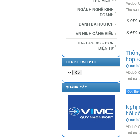
THƯ VIỆN
»
Viết bởi
NGÀNH NGHỀ KINH
Thứ sáu,
DOANH
Xem c
DANH BẠ HỮU ÍCH
Xem c
AN NINH CẢNG BIỂN
TRA CỨU HÓA ĐƠN
ĐIỆN TỬ
Thông
họp Đ
LIÊN KẾT WEBSITE
Quan h
Viết bởi
Thứ ba, 
QUẢNG CÁO
đọc thêm
Nghị 
hội đ
Quan h
Viết bởi
Thứ ba, 