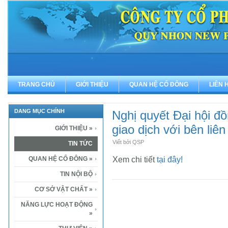
TRANG CHỦ
GIỚI THIỆU
QUAN HỆ CỔ ĐÔNG
LIÊN 
DANG MỤC CHÍNH
Nghị quyết Đại hội đ
giao dịch với bên liê
GIỚI THIỆU
»
Viết bởi QSP
TIN TỨC
QUAN HỆ CỔ ĐÔNG
»
Xem chi tiết
tại đây!
TIN NỘI BỘ
CƠ SỞ VẬT CHẤT
»
NĂNG LỰC HOẠT ĐỘNG
»