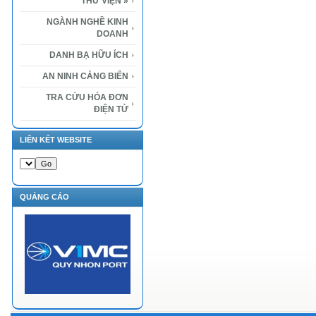
THƯ VIỆN
»
NGÀNH NGHỀ KINH
DOANH
DANH BẠ HỮU ÍCH
AN NINH CẢNG BIỂN
TRA CỨU HÓA ĐƠN
ĐIỆN TỬ
LIÊN KẾT WEBSITE
QUẢNG CÁO