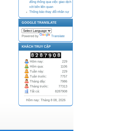
đông thông qua việc giao dịch
với bên liên quan
Thông báo thay đổi nhân sự
Tài liệu Đại hội đồng cổ đông
thường niên năm 2026 (bản
GOOGLE TRANSLATE
cập nhật điều chỉnh, bổ sung
theo Nghị quyết HĐQT)
Thông báo nhận Đơn từ nhiệm
Powered by
Translate
của Thành viên Hội đồng quản
trị
KHÁCH TRUY CẬP
Hôm nay:
229
Hôm qua:
1106
Tuần này:
229
Tuân trước:
7757
Tháng đây:
7986
Tháng trước:
77313
Tất cả:
8287908
Hôm nay: Tháng 8 08, 2026