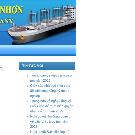
Báo cáo tình hình quản trị
công ty bán niên năm 2026
Thông báo tỷ lệ sở hữu nước
TIN TỨC MỚI
n
ngoài tối đa
Thông báo về việc chi trả cổ
tức năm 2025
Giấy xác nhận về việc thay
đổi nội dung đăng ký doanh
nghiệp
Thông báo về ngày đăng ký
cuối cùng để thực hiện quyền
nhận cổ tức năm 2025
Nghị quyết Hội đồng quản trị
về việc chi trả cổ tức năm
2025
Nghị quyết Đại hội đồng cổ