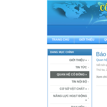
TRANG CHỦ
GIỚI THIỆU
Q
DANG MỤC CHÍNH
Báo 
Quan h
GIỚI THIỆU
»
Viết bởi 
TIN TỨC
Thứ ba, 
QUAN HỆ CỔ ĐÔNG
»
Xem chi
TIN NỘI BỘ
CƠ SỞ VẬT CHẤT
»
NĂNG LỰC HOẠT ĐỘNG
»