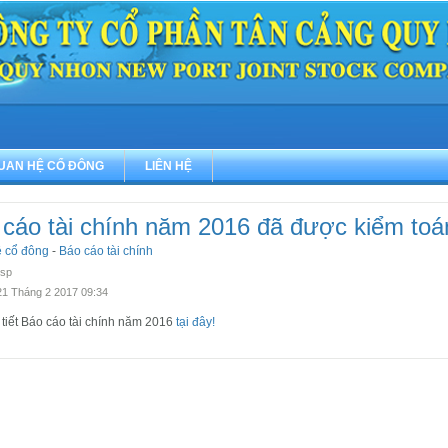
UAN HỆ CỔ ĐÔNG
LIÊN HỆ
cáo tài chính năm 2016 đã được kiểm toá
ệ cổ đông
-
Báo cáo tài chính
qsp
21 Tháng 2 2017 09:34
 tiết Báo cáo tài chính năm 2016
tại đây!