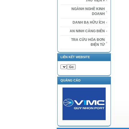
THƯ VIỆN
»
NGÀNH NGHỀ KINH
DOANH
DANH BẠ HỮU ÍCH
AN NINH CẢNG BIỂN
TRA CỨU HÓA ĐƠN
ĐIỆN TỬ
LIÊN KẾT WEBSITE
QUẢNG CÁO