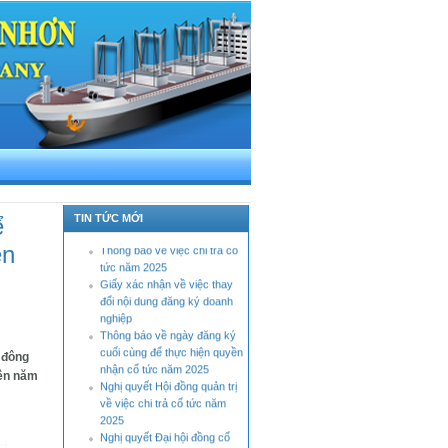
Báo cáo tình hình quản trị
công ty bán niên năm 2026
Thông báo tỷ lệ sở hữu nước
TIN TỨC MỚI
ể
ngoài tối đa
Thông báo về việc chi trả cổ
ên
tức năm 2025
Giấy xác nhận về việc thay
đổi nội dung đăng ký doanh
nghiệp
Thông báo về ngày đăng ký
cuối cùng để thực hiện quyền
 đông
nhận cổ tức năm 2025
iên năm
Nghị quyết Hội đồng quản trị
về việc chi trả cổ tức năm
2025
Nghị quyết Đại hội đồng cổ
đông thông qua việc giao dịch