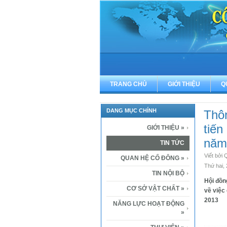
TRANG CHỦ
GIỚI THIỆU
Q
DANG MỤC CHÍNH
Thôn
tiến
GIỚI THIỆU
»
năm
TIN TỨC
Viết bở
QUAN HỆ CỔ ĐÔNG
»
Thứ hai,
TIN NỘI BỘ
Hội đồn
CƠ SỞ VẬT CHẤT
»
về việc
2013
NĂNG LỰC HOẠT ĐỘNG
»