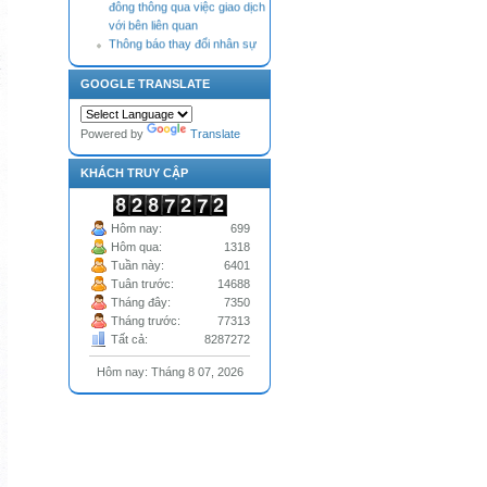
với bên liên quan
Thông báo thay đổi nhân sự
Tài liệu Đại hội đồng cổ đông
thường niên năm 2026 (bản
GOOGLE TRANSLATE
cập nhật điều chỉnh, bổ sung
theo Nghị quyết HĐQT)
Thông báo nhận Đơn từ nhiệm
Powered by
Translate
của Thành viên Hội đồng quản
trị
KHÁCH TRUY CẬP
Hôm nay:
699
Hôm qua:
1318
Tuần này:
6401
Tuân trước:
14688
Tháng đây:
7350
Tháng trước:
77313
Tất cả:
8287272
Hôm nay: Tháng 8 07, 2026