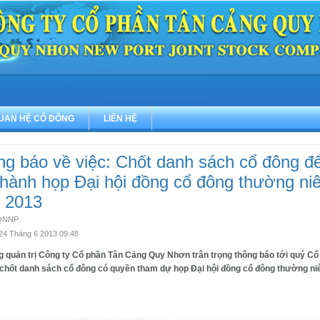
UAN HỆ CỔ ĐÔNG
LIÊN HỆ
g báo về việc: Chốt danh sách cổ đông đ
 hành họp Đại hội đồng cổ đông thường ni
 2013
i QNNP
 24 Tháng 6 2013 09:48
g quản trị Công ty Cổ phần Tân Cảng Quy Nhơn trân trọng thông báo tới quý Cổ
 chốt danh sách cổ đông có quyền tham dự họp Đại hội đồng cổ đông thường n