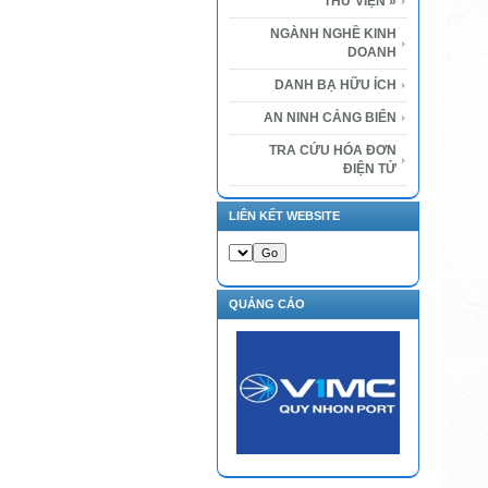
THƯ VIỆN
»
NGÀNH NGHỀ KINH
DOANH
DANH BẠ HỮU ÍCH
AN NINH CẢNG BIỂN
TRA CỨU HÓA ĐƠN
ĐIỆN TỬ
LIÊN KẾT WEBSITE
QUẢNG CÁO