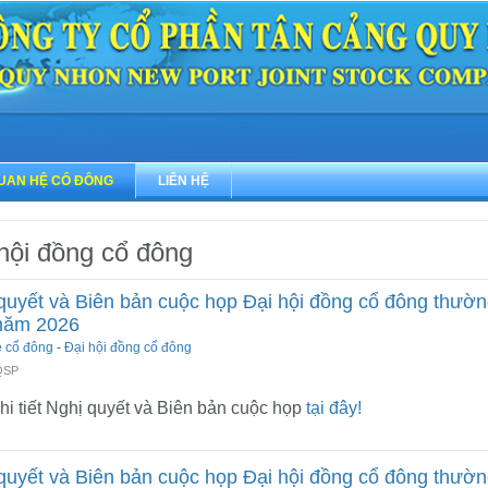
UAN HỆ CỔ ĐÔNG
LIÊN HỆ
hội đồng cổ đông
quyết và Biên bản cuộc họp Đại hội đồng cổ đông thườ
năm 2026
ệ cổ đông
-
Đại hội đồng cổ đông
 QSP
i tiết Nghị quyết và Biên bản cuộc họp
tại đây!
quyết và Biên bản cuộc họp Đại hội đồng cổ đông thườ