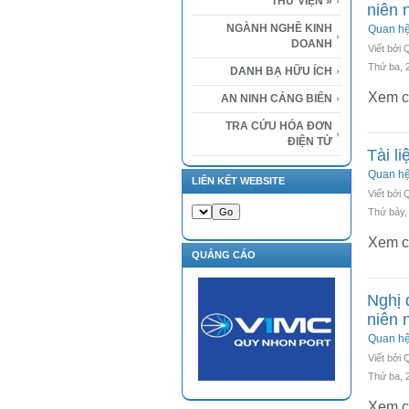
THƯ VIỆN
»
niên 
NGÀNH NGHỀ KINH
Quan h
DOANH
Viết bởi
Thứ ba, 
DANH BẠ HỮU ÍCH
Xem ch
AN NINH CẢNG BIỂN
TRA CỨU HÓA ĐƠN
ĐIỆN TỬ
Tài l
Quan h
LIÊN KẾT WEBSITE
Viết bởi
Thứ bảy,
Xem ch
QUẢNG CÁO
Nghị 
niên 
Quan h
Viết bởi
Thứ ba, 
Xem ch