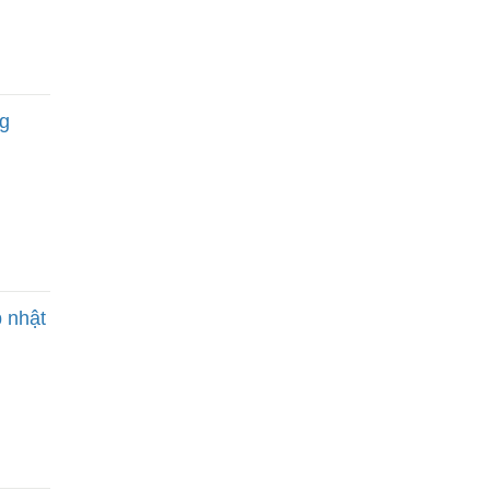
ng
p nhật