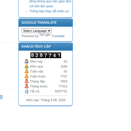
với bên liên quan
Thông báo thay đổi nhân sự
Tài liệu Đại hội đồng cổ đông
thường niên năm 2026 (bản
cập nhật điều chỉnh, bổ sung
GOOGLE TRANSLATE
theo Nghị quyết HĐQT)
Thông báo nhận Đơn từ nhiệm
Powered by
Translate
của Thành viên Hội đồng quản
trị
KHÁCH TRUY CẬP
Hôm nay:
62
Hôm qua:
1106
Tuần này:
62
Tuân trước:
7757
Tháng đây:
7819
Tháng trước:
77313
Tất cả:
8287741
ng
Hôm nay: Tháng 8 08, 2026