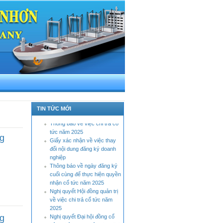
Báo cáo tình hình quản trị
công ty bán niên năm 2026
Thông báo tỷ lệ sở hữu nước
ngoài tối đa
TIN TỨC MỚI
Thông báo về việc chi trả cổ
tức năm 2025
Giấy xác nhận về việc thay
ng
đổi nội dung đăng ký doanh
nghiệp
Thông báo về ngày đăng ký
cuối cùng để thực hiện quyền
nhận cổ tức năm 2025
Nghị quyết Hội đồng quản trị
về việc chi trả cổ tức năm
2025
Nghị quyết Đại hội đồng cổ
ng
đông thông qua việc giao dịch