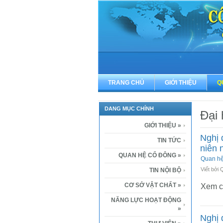
TRANG CHỦ
GIỚI THIỆU
Q
DANG MỤC CHÍNH
Đại 
GIỚI THIỆU
»
Nghị 
TIN TỨC
niên 
QUAN HỆ CỔ ĐÔNG
»
Quan h
Viết bởi
TIN NỘI BỘ
CƠ SỞ VẬT CHẤT
»
Xem ch
NĂNG LỰC HOẠT ĐỘNG
»
Nghị 