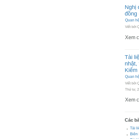
Nghị 
đồng 
Quan h
Viết bởi
Xem ch
Tài l
nhật,
Kiểm 
Quan h
Viết bởi
Thứ tư, 
Xem ch
Các bài
Tài l
Biên