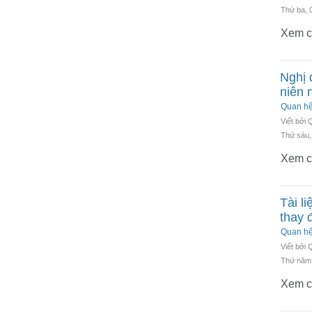
Thứ ba, 
Xem ch
Nghị 
niên 
Quan h
Viết bởi
Thứ sáu,
Xem ch
Tài l
thay 
Quan h
Viết bởi
Thứ năm,
Xem ch